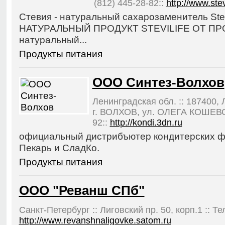
(812) 445-28-82::
http://www.stev
Стевия - натуральный сахарозаменитель St
НАТУРАЛЬНЫЙ ПРОДУКТ STEVILIFE ОТ ПРОИЗ
натуральный...
Продукты питания
ООО Синтез-Волхов
Ленинградская обл. :: 187400
г. ВОЛХОВ, ул. ОЛЕГА КОШЕВОГО
92::
http://kondi.3dn.ru
официальный дистрибъютер кондитерских фа
Пекарь и СладКо.
Продукты питания
ООО "Реванш СПб"
Санкт-Петербург :: Лиговский пр. 50, корп.1 :: Те
http://www.revanshnaligovke.satom.ru