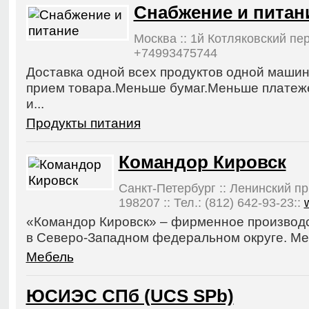
Снабжение и питан
Москва :: 1й Котляковский пер д
+74993475744
Доставка одной всех продуктов одной маши
прием товара.Меньше бумаг.Меньше платеж
и...
Продукты питания
Командор Кировск
Санкт-Петербург :: Ленинский пр.
198207 :: Тел.: (812) 642-93-23::
«Командор Кировск» – фирменное произво
в Северо-Западном федеральном округе. Ме
Мебель
ЮСИЭС СПб (UCS SPb)