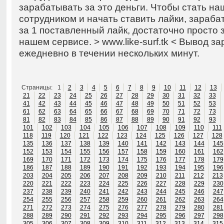
зарабатывать за это деньги. Чтобы стать н
сотрудником и начать ставить лайки, зараба
за 1 поставленный лайк, достаточно просто 
нашем сервисе. > www.like-surf.tk < Вывод з
ежедневно в течении нескольких минут.
Страницы:
1
2
3
4
5
6
7
8
9
10
11
12
13
21
22
23
24
25
26
27
28
29
30
31
32
33
41
42
43
44
45
46
47
48
49
50
51
52
53
61
62
63
64
65
66
67
68
69
70
71
72
73
81
82
83
84
85
86
87
88
89
90
91
92
93
101
102
103
104
105
106
107
108
109
110
111
118
119
120
121
122
123
124
125
126
127
128
135
136
137
138
139
140
141
142
143
144
145
152
153
154
155
156
157
158
159
160
161
162
169
170
171
172
173
174
175
176
177
178
179
186
187
188
189
190
191
192
193
194
195
196
203
204
205
206
207
208
209
210
211
212
213
220
221
222
223
224
225
226
227
228
229
230
237
238
239
240
241
242
243
244
245
246
247
254
255
256
257
258
259
260
261
262
263
264
271
272
273
274
275
276
277
278
279
280
281
288
289
290
291
292
293
294
295
296
297
298
305
306
307
308
309
310
311
312
313
314
315