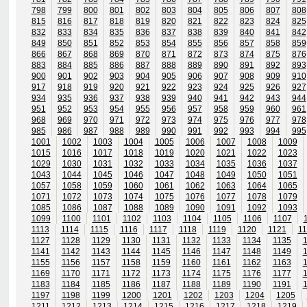
798
799
800
801
802
803
804
805
806
807
808
815
816
817
818
819
820
821
822
823
824
825
832
833
834
835
836
837
838
839
840
841
842
849
850
851
852
853
854
855
856
857
858
859
866
867
868
869
870
871
872
873
874
875
876
883
884
885
886
887
888
889
890
891
892
893
900
901
902
903
904
905
906
907
908
909
910
917
918
919
920
921
922
923
924
925
926
927
934
935
936
937
938
939
940
941
942
943
944
951
952
953
954
955
956
957
958
959
960
961
968
969
970
971
972
973
974
975
976
977
978
985
986
987
988
989
990
991
992
993
994
995
1001
1002
1003
1004
1005
1006
1007
1008
1009
1015
1016
1017
1018
1019
1020
1021
1022
1023
1029
1030
1031
1032
1033
1034
1035
1036
1037
1043
1044
1045
1046
1047
1048
1049
1050
1051
1057
1058
1059
1060
1061
1062
1063
1064
1065
1071
1072
1073
1074
1075
1076
1077
1078
1079
1085
1086
1087
1088
1089
1090
1091
1092
1093
1099
1100
1101
1102
1103
1104
1105
1106
1107
1113
1114
1115
1116
1117
1118
1119
1120
1121
11
1127
1128
1129
1130
1131
1132
1133
1134
1135
1141
1142
1143
1144
1145
1146
1147
1148
1149
1155
1156
1157
1158
1159
1160
1161
1162
1163
1169
1170
1171
1172
1173
1174
1175
1176
1177
1183
1184
1185
1186
1187
1188
1189
1190
1191
1197
1198
1199
1200
1201
1202
1203
1204
1205
1211
1212
1213
1214
1215
1216
1217
1218
1219