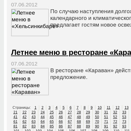
07.06.2012
По случаю наступления долго
календарного и климатическо
предлагает гостям новое осв
Летнее меню в ресторане «Кар
07.06.2012
В ресторане «Караван» дейст
предложение.
Страницы:
1
2
3
4
5
6
7
8
9
10
11
12
13
21
22
23
24
25
26
27
28
29
30
31
32
33
41
42
43
44
45
46
47
48
49
50
51
52
53
61
62
63
64
65
66
67
68
69
70
71
72
73
81
82
83
84
85
86
87
88
89
90
91
92
93
101
102
103
104
105
106
107
108
109
110
111