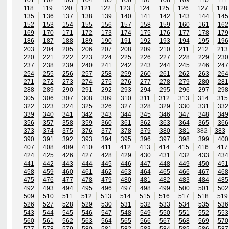
118
119
120
121
122
123
124
125
126
127
128
135
136
137
138
139
140
141
142
143
144
145
152
153
154
155
156
157
158
159
160
161
162
169
170
171
172
173
174
175
176
177
178
179
186
187
188
189
190
191
192
193
194
195
196
203
204
205
206
207
208
209
210
211
212
213
220
221
222
223
224
225
226
227
228
229
230
237
238
239
240
241
242
243
244
245
246
247
254
255
256
257
258
259
260
261
262
263
264
271
272
273
274
275
276
277
278
279
280
281
288
289
290
291
292
293
294
295
296
297
298
305
306
307
308
309
310
311
312
313
314
315
322
323
324
325
326
327
328
329
330
331
332
339
340
341
342
343
344
345
346
347
348
349
356
357
358
359
360
361
362
363
364
365
366
373
374
375
376
377
378
379
380
381
382
383
390
391
392
393
394
395
396
397
398
399
400
407
408
409
410
411
412
413
414
415
416
417
424
425
426
427
428
429
430
431
432
433
434
441
442
443
444
445
446
447
448
449
450
451
458
459
460
461
462
463
464
465
466
467
468
475
476
477
478
479
480
481
482
483
484
485
492
493
494
495
496
497
498
499
500
501
502
509
510
511
512
513
514
515
516
517
518
519
526
527
528
529
530
531
532
533
534
535
536
543
544
545
546
547
548
549
550
551
552
553
560
561
562
563
564
565
566
567
568
569
570
577
578
579
580
581
582
583
584
585
586
587