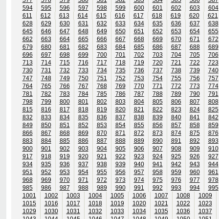
594
595
596
597
598
599
600
601
602
603
604
611
612
613
614
615
616
617
618
619
620
621
628
629
630
631
632
633
634
635
636
637
638
645
646
647
648
649
650
651
652
653
654
655
662
663
664
665
666
667
668
669
670
671
672
679
680
681
682
683
684
685
686
687
688
689
696
697
698
699
700
701
702
703
704
705
706
713
714
715
716
717
718
719
720
721
722
723
730
731
732
733
734
735
736
737
738
739
740
747
748
749
750
751
752
753
754
755
756
757
764
765
766
767
768
769
770
771
772
773
774
781
782
783
784
785
786
787
788
789
790
791
798
799
800
801
802
803
804
805
806
807
808
815
816
817
818
819
820
821
822
823
824
825
832
833
834
835
836
837
838
839
840
841
842
849
850
851
852
853
854
855
856
857
858
859
866
867
868
869
870
871
872
873
874
875
876
883
884
885
886
887
888
889
890
891
892
893
900
901
902
903
904
905
906
907
908
909
910
917
918
919
920
921
922
923
924
925
926
927
934
935
936
937
938
939
940
941
942
943
944
951
952
953
954
955
956
957
958
959
960
961
968
969
970
971
972
973
974
975
976
977
978
985
986
987
988
989
990
991
992
993
994
995
1001
1002
1003
1004
1005
1006
1007
1008
1009
1015
1016
1017
1018
1019
1020
1021
1022
1023
1029
1030
1031
1032
1033
1034
1035
1036
1037
1043
1044
1045
1046
1047
1048
1049
1050
1051