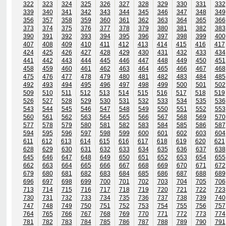
322
323
324
325
326
327
328
329
330
331
332
339
340
341
342
343
344
345
346
347
348
349
356
357
358
359
360
361
362
363
364
365
366
373
374
375
376
377
378
379
380
381
382
383
390
391
392
393
394
395
396
397
398
399
400
407
408
409
410
411
412
413
414
415
416
417
424
425
426
427
428
429
430
431
432
433
434
441
442
443
444
445
446
447
448
449
450
451
458
459
460
461
462
463
464
465
466
467
468
475
476
477
478
479
480
481
482
483
484
485
492
493
494
495
496
497
498
499
500
501
502
509
510
511
512
513
514
515
516
517
518
519
526
527
528
529
530
531
532
533
534
535
536
543
544
545
546
547
548
549
550
551
552
553
560
561
562
563
564
565
566
567
568
569
570
577
578
579
580
581
582
583
584
585
586
587
594
595
596
597
598
599
600
601
602
603
604
611
612
613
614
615
616
617
618
619
620
621
628
629
630
631
632
633
634
635
636
637
638
645
646
647
648
649
650
651
652
653
654
655
662
663
664
665
666
667
668
669
670
671
672
679
680
681
682
683
684
685
686
687
688
689
696
697
698
699
700
701
702
703
704
705
706
713
714
715
716
717
718
719
720
721
722
723
730
731
732
733
734
735
736
737
738
739
740
747
748
749
750
751
752
753
754
755
756
757
764
765
766
767
768
769
770
771
772
773
774
781
782
783
784
785
786
787
788
789
790
791