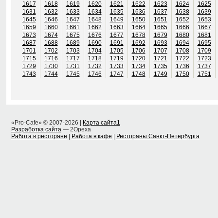
1617
1618
1619
1620
1621
1622
1623
1624
1625
1631
1632
1633
1634
1635
1636
1637
1638
1639
1645
1646
1647
1648
1649
1650
1651
1652
1653
1659
1660
1661
1662
1663
1664
1665
1666
1667
1673
1674
1675
1676
1677
1678
1679
1680
1681
1687
1688
1689
1690
1691
1692
1693
1694
1695
1701
1702
1703
1704
1705
1706
1707
1708
1709
1715
1716
1717
1718
1719
1720
1721
1722
1723
1729
1730
1731
1732
1733
1734
1735
1736
1737
1743
1744
1745
1746
1747
1748
1749
1750
1751
«Pro-Cafe» © 2007-2026 |
Карта сайта1
Разработка сайта
— 2Opexa
Работа в ресторане
|
Работа в кафе
|
Рестораны Санкт-Петербурга