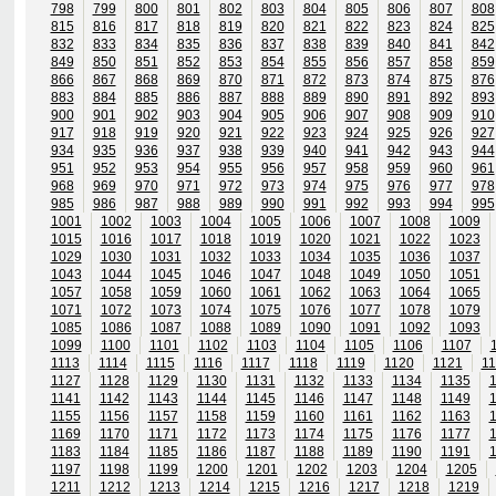
798
799
800
801
802
803
804
805
806
807
808
815
816
817
818
819
820
821
822
823
824
825
832
833
834
835
836
837
838
839
840
841
842
849
850
851
852
853
854
855
856
857
858
859
866
867
868
869
870
871
872
873
874
875
876
883
884
885
886
887
888
889
890
891
892
893
900
901
902
903
904
905
906
907
908
909
910
917
918
919
920
921
922
923
924
925
926
927
934
935
936
937
938
939
940
941
942
943
944
951
952
953
954
955
956
957
958
959
960
961
968
969
970
971
972
973
974
975
976
977
978
985
986
987
988
989
990
991
992
993
994
995
1001
1002
1003
1004
1005
1006
1007
1008
1009
1015
1016
1017
1018
1019
1020
1021
1022
1023
1029
1030
1031
1032
1033
1034
1035
1036
1037
1043
1044
1045
1046
1047
1048
1049
1050
1051
1057
1058
1059
1060
1061
1062
1063
1064
1065
1071
1072
1073
1074
1075
1076
1077
1078
1079
1085
1086
1087
1088
1089
1090
1091
1092
1093
1099
1100
1101
1102
1103
1104
1105
1106
1107
1113
1114
1115
1116
1117
1118
1119
1120
1121
11
1127
1128
1129
1130
1131
1132
1133
1134
1135
1141
1142
1143
1144
1145
1146
1147
1148
1149
1155
1156
1157
1158
1159
1160
1161
1162
1163
1169
1170
1171
1172
1173
1174
1175
1176
1177
1183
1184
1185
1186
1187
1188
1189
1190
1191
1197
1198
1199
1200
1201
1202
1203
1204
1205
1211
1212
1213
1214
1215
1216
1217
1218
1219