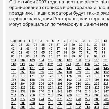
С 1 октября 2007 года на портале allcafe.inf
бронирования столиков в ресторанах и площ
праздники. Наши операторы будут также ока
подборе заведения.Рестораны, заинтересов
могут обращаться по телефону в Санкт-Пете
Страницы:
1
2
3
4
5
6
7
8
9
10
11
12
13
21
22
23
24
25
26
27
28
29
30
31
32
33
41
42
43
44
45
46
47
48
49
50
51
52
53
61
62
63
64
65
66
67
68
69
70
71
72
73
81
82
83
84
85
86
87
88
89
90
91
92
93
101
102
103
104
105
106
107
108
109
110
111
118
119
120
121
122
123
124
125
126
127
128
135
136
137
138
139
140
141
142
143
144
145
152
153
154
155
156
157
158
159
160
161
162
169
170
171
172
173
174
175
176
177
178
179
186
187
188
189
190
191
192
193
194
195
196
203
204
205
206
207
208
209
210
211
212
213
220
221
222
223
224
225
226
227
228
229
230
237
238
239
240
241
242
243
244
245
246
247
254
255
256
257
258
259
260
261
262
263
264
271
272
273
274
275
276
277
278
279
280
281
288
289
290
291
292
293
294
295
296
297
298
305
306
307
308
309
310
311
312
313
314
315