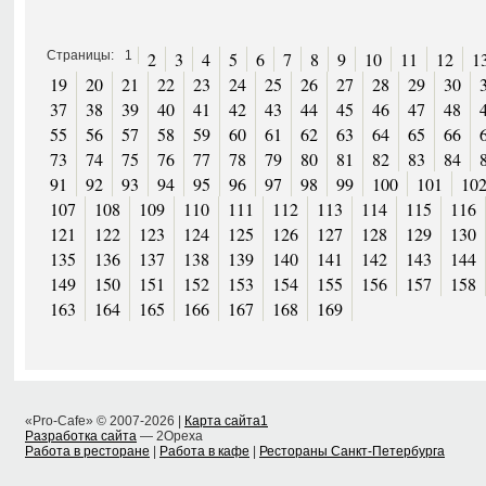
Страницы:
1
2
3
4
5
6
7
8
9
10
11
12
1
19
20
21
22
23
24
25
26
27
28
29
30
37
38
39
40
41
42
43
44
45
46
47
48
55
56
57
58
59
60
61
62
63
64
65
66
73
74
75
76
77
78
79
80
81
82
83
84
91
92
93
94
95
96
97
98
99
100
101
10
107
108
109
110
111
112
113
114
115
116
121
122
123
124
125
126
127
128
129
130
135
136
137
138
139
140
141
142
143
144
149
150
151
152
153
154
155
156
157
158
163
164
165
166
167
168
169
«Pro-Cafe» © 2007-2026 |
Карта сайта1
Разработка сайта
— 2Opexa
Работа в ресторане
|
Работа в кафе
|
Рестораны Санкт-Петербурга