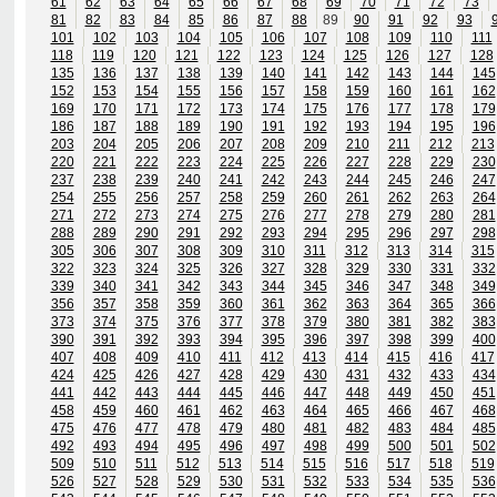
61
62
63
64
65
66
67
68
69
70
71
72
73
81
82
83
84
85
86
87
88
89
90
91
92
93
101
102
103
104
105
106
107
108
109
110
111
118
119
120
121
122
123
124
125
126
127
128
135
136
137
138
139
140
141
142
143
144
145
152
153
154
155
156
157
158
159
160
161
162
169
170
171
172
173
174
175
176
177
178
179
186
187
188
189
190
191
192
193
194
195
196
203
204
205
206
207
208
209
210
211
212
213
220
221
222
223
224
225
226
227
228
229
230
237
238
239
240
241
242
243
244
245
246
247
254
255
256
257
258
259
260
261
262
263
264
271
272
273
274
275
276
277
278
279
280
281
288
289
290
291
292
293
294
295
296
297
298
305
306
307
308
309
310
311
312
313
314
315
322
323
324
325
326
327
328
329
330
331
332
339
340
341
342
343
344
345
346
347
348
349
356
357
358
359
360
361
362
363
364
365
366
373
374
375
376
377
378
379
380
381
382
383
390
391
392
393
394
395
396
397
398
399
400
407
408
409
410
411
412
413
414
415
416
417
424
425
426
427
428
429
430
431
432
433
434
441
442
443
444
445
446
447
448
449
450
451
458
459
460
461
462
463
464
465
466
467
468
475
476
477
478
479
480
481
482
483
484
485
492
493
494
495
496
497
498
499
500
501
502
509
510
511
512
513
514
515
516
517
518
519
526
527
528
529
530
531
532
533
534
535
536