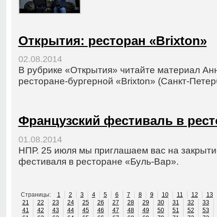
Открытия: ресторан «Brixton»
02.08.2014
В рубрике «Открытия» читайте материал Ан
ресторане-бургерной «Brixton» (Санкт-Петерб
Французский фестиваль в рест
01.08.2014
НПР. 25 июля мы приглашаем вас на закрыт
фестиваля в ресторане «Буль-Вар».
Страницы:
1
2
3
4
5
6
7
8
9
10
11
12
13
21
22
23
24
25
26
27
28
29
30
31
32
33
41
42
43
44
45
46
47
48
49
50
51
52
53