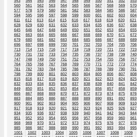
543
544
545
546
547
548
549
550
551
552
553
560
561
562
563
564
565
566
567
568
569
570
577
578
579
580
581
582
583
584
585
586
587
594
595
596
597
598
599
600
601
602
603
604
611
612
613
614
615
616
617
618
619
620
621
628
629
630
631
632
633
634
635
636
637
638
645
646
647
648
649
650
651
652
653
654
655
662
663
664
665
666
667
668
669
670
671
672
679
680
681
682
683
684
685
686
687
688
689
696
697
698
699
700
701
702
703
704
705
706
713
714
715
716
717
718
719
720
721
722
723
730
731
732
733
734
735
736
737
738
739
740
747
748
749
750
751
752
753
754
755
756
757
764
765
766
767
768
769
770
771
772
773
774
781
782
783
784
785
786
787
788
789
790
791
798
799
800
801
802
803
804
805
806
807
808
815
816
817
818
819
820
821
822
823
824
825
832
833
834
835
836
837
838
839
840
841
842
849
850
851
852
853
854
855
856
857
858
859
866
867
868
869
870
871
872
873
874
875
876
883
884
885
886
887
888
889
890
891
892
893
900
901
902
903
904
905
906
907
908
909
910
917
918
919
920
921
922
923
924
925
926
927
934
935
936
937
938
939
940
941
942
943
944
951
952
953
954
955
956
957
958
959
960
961
968
969
970
971
972
973
974
975
976
977
978
985
986
987
988
989
990
991
992
993
994
995
1001
1002
1003
1004
1005
1006
1007
1008
1009