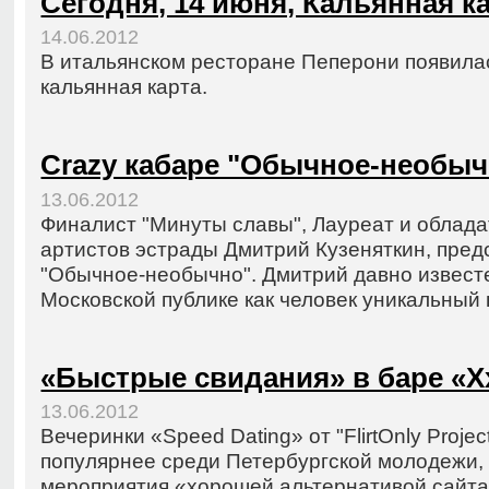
Сегодня, 14 июня, Кальянная к
14.06.2012
В итальянском ресторане Пеперони появилас
кальянная карта.
Crazy кабаре "Обычное-необыч
13.06.2012
Финалист "Минуты славы", Лауреат и облада
артистов эстрады Дмитрий Кузеняткин, пред
"Обычное-необычно". Дмитрий давно извест
Московской публике как человек уникальный 
«Быстрые свидания» в баре «Х
13.06.2012
Вечеринки «Speed Dating» от "FlirtOnly Projec
популярнее среди Петербургской молодежи, 
мероприятия «хорошей альтернативой сайта