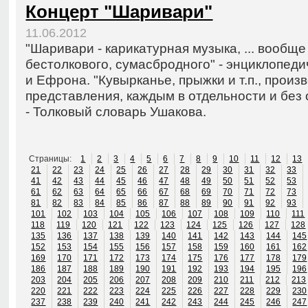
Концерт "Шаривари"
11.06.2012
"Шаривари - карикатурная музыка, ... вообщ
бестолкового, сумасбродного" - энциклопеди
и Ефрона. "Кувырканье, прыжки и т.п., прои
представления, каждым в отдельности и без
- Толковый словарь Ушакова.
Страницы:
1
2
3
4
5
6
7
8
9
10
11
12
13
21
22
23
24
25
26
27
28
29
30
31
32
33
41
42
43
44
45
46
47
48
49
50
51
52
53
61
62
63
64
65
66
67
68
69
70
71
72
73
81
82
83
84
85
86
87
88
89
90
91
92
93
101
102
103
104
105
106
107
108
109
110
111
118
119
120
121
122
123
124
125
126
127
128
135
136
137
138
139
140
141
142
143
144
145
152
153
154
155
156
157
158
159
160
161
162
169
170
171
172
173
174
175
176
177
178
179
186
187
188
189
190
191
192
193
194
195
196
203
204
205
206
207
208
209
210
211
212
213
220
221
222
223
224
225
226
227
228
229
230
237
238
239
240
241
242
243
244
245
246
247