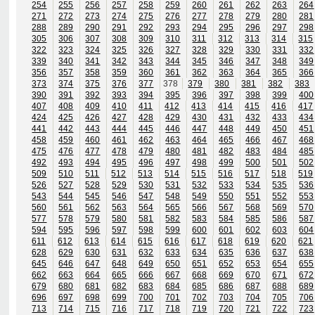
254
255
256
257
258
259
260
261
262
263
264
271
272
273
274
275
276
277
278
279
280
281
288
289
290
291
292
293
294
295
296
297
298
305
306
307
308
309
310
311
312
313
314
315
322
323
324
325
326
327
328
329
330
331
332
339
340
341
342
343
344
345
346
347
348
349
356
357
358
359
360
361
362
363
364
365
366
373
374
375
376
377
378
379
380
381
382
383
390
391
392
393
394
395
396
397
398
399
400
407
408
409
410
411
412
413
414
415
416
417
424
425
426
427
428
429
430
431
432
433
434
441
442
443
444
445
446
447
448
449
450
451
458
459
460
461
462
463
464
465
466
467
468
475
476
477
478
479
480
481
482
483
484
485
492
493
494
495
496
497
498
499
500
501
502
509
510
511
512
513
514
515
516
517
518
519
526
527
528
529
530
531
532
533
534
535
536
543
544
545
546
547
548
549
550
551
552
553
560
561
562
563
564
565
566
567
568
569
570
577
578
579
580
581
582
583
584
585
586
587
594
595
596
597
598
599
600
601
602
603
604
611
612
613
614
615
616
617
618
619
620
621
628
629
630
631
632
633
634
635
636
637
638
645
646
647
648
649
650
651
652
653
654
655
662
663
664
665
666
667
668
669
670
671
672
679
680
681
682
683
684
685
686
687
688
689
696
697
698
699
700
701
702
703
704
705
706
713
714
715
716
717
718
719
720
721
722
723