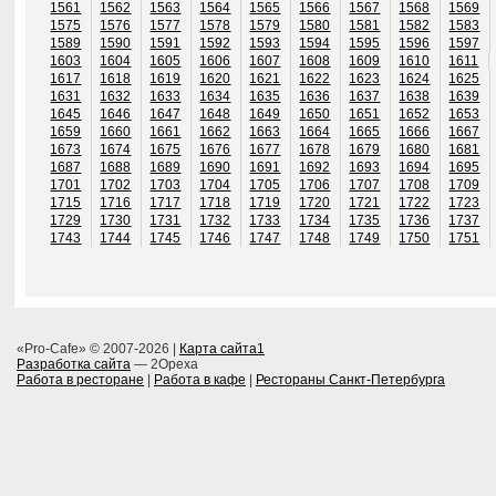
1561
1562
1563
1564
1565
1566
1567
1568
1569
1575
1576
1577
1578
1579
1580
1581
1582
1583
1589
1590
1591
1592
1593
1594
1595
1596
1597
1603
1604
1605
1606
1607
1608
1609
1610
1611
1617
1618
1619
1620
1621
1622
1623
1624
1625
1631
1632
1633
1634
1635
1636
1637
1638
1639
1645
1646
1647
1648
1649
1650
1651
1652
1653
1659
1660
1661
1662
1663
1664
1665
1666
1667
1673
1674
1675
1676
1677
1678
1679
1680
1681
1687
1688
1689
1690
1691
1692
1693
1694
1695
1701
1702
1703
1704
1705
1706
1707
1708
1709
1715
1716
1717
1718
1719
1720
1721
1722
1723
1729
1730
1731
1732
1733
1734
1735
1736
1737
1743
1744
1745
1746
1747
1748
1749
1750
1751
«Pro-Cafe» © 2007-2026 |
Карта сайта1
Разработка сайта
— 2Opexa
Работа в ресторане
|
Работа в кафе
|
Рестораны Санкт-Петербурга