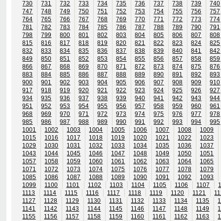
730
731
732
733
734
735
736
737
738
739
740
747
748
749
750
751
752
753
754
755
756
757
764
765
766
767
768
769
770
771
772
773
774
781
782
783
784
785
786
787
788
789
790
791
798
799
800
801
802
803
804
805
806
807
808
815
816
817
818
819
820
821
822
823
824
825
832
833
834
835
836
837
838
839
840
841
842
849
850
851
852
853
854
855
856
857
858
859
866
867
868
869
870
871
872
873
874
875
876
883
884
885
886
887
888
889
890
891
892
893
900
901
902
903
904
905
906
907
908
909
910
917
918
919
920
921
922
923
924
925
926
927
934
935
936
937
938
939
940
941
942
943
944
951
952
953
954
955
956
957
958
959
960
961
968
969
970
971
972
973
974
975
976
977
978
985
986
987
988
989
990
991
992
993
994
995
1001
1002
1003
1004
1005
1006
1007
1008
1009
1015
1016
1017
1018
1019
1020
1021
1022
1023
1029
1030
1031
1032
1033
1034
1035
1036
1037
1043
1044
1045
1046
1047
1048
1049
1050
1051
1057
1058
1059
1060
1061
1062
1063
1064
1065
1071
1072
1073
1074
1075
1076
1077
1078
1079
1085
1086
1087
1088
1089
1090
1091
1092
1093
1099
1100
1101
1102
1103
1104
1105
1106
1107
1113
1114
1115
1116
1117
1118
1119
1120
1121
11
1127
1128
1129
1130
1131
1132
1133
1134
1135
1141
1142
1143
1144
1145
1146
1147
1148
1149
1155
1156
1157
1158
1159
1160
1161
1162
1163