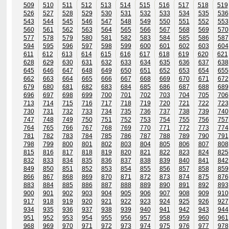
509
510
511
512
513
514
515
516
517
518
519
526
527
528
529
530
531
532
533
534
535
536
543
544
545
546
547
548
549
550
551
552
553
560
561
562
563
564
565
566
567
568
569
570
577
578
579
580
581
582
583
584
585
586
587
594
595
596
597
598
599
600
601
602
603
604
611
612
613
614
615
616
617
618
619
620
621
628
629
630
631
632
633
634
635
636
637
638
645
646
647
648
649
650
651
652
653
654
655
662
663
664
665
666
667
668
669
670
671
672
679
680
681
682
683
684
685
686
687
688
689
696
697
698
699
700
701
702
703
704
705
706
713
714
715
716
717
718
719
720
721
722
723
730
731
732
733
734
735
736
737
738
739
740
747
748
749
750
751
752
753
754
755
756
757
764
765
766
767
768
769
770
771
772
773
774
781
782
783
784
785
786
787
788
789
790
791
798
799
800
801
802
803
804
805
806
807
808
815
816
817
818
819
820
821
822
823
824
825
832
833
834
835
836
837
838
839
840
841
842
849
850
851
852
853
854
855
856
857
858
859
866
867
868
869
870
871
872
873
874
875
876
883
884
885
886
887
888
889
890
891
892
893
900
901
902
903
904
905
906
907
908
909
910
917
918
919
920
921
922
923
924
925
926
927
934
935
936
937
938
939
940
941
942
943
944
951
952
953
954
955
956
957
958
959
960
961
968
969
970
971
972
973
974
975
976
977
978