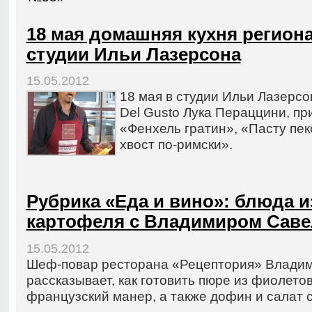
18 мая домашняя кухня региона
студии Ильи Лазерсона
15.05.2012
18 мая в студии Ильи Лазерсо
Del Gusto Лука Пераццини, п
«Фенхель гратин», «Пасту пе
хвост по-римски».
Рубрика «Еда и вино»: блюда 
картофеля с Владимиром Сав
15.05.2012
Шеф-повар ресторана «Рецептория» Влади
рассказывает, как готовить пюре из фиолето
французский манер, а также дофин и салат с