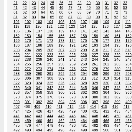
21
22
23
24
25
26
27
28
29
30
31
32
33
41
42
43
44
45
46
47
48
49
50
51
52
53
61
62
63
64
65
66
67
68
69
70
71
72
73
81
82
83
84
85
86
87
88
89
90
91
92
93
101
102
103
104
105
106
107
108
109
110
111
118
119
120
121
122
123
124
125
126
127
128
135
136
137
138
139
140
141
142
143
144
145
152
153
154
155
156
157
158
159
160
161
162
169
170
171
172
173
174
175
176
177
178
179
186
187
188
189
190
191
192
193
194
195
196
203
204
205
206
207
208
209
210
211
212
213
220
221
222
223
224
225
226
227
228
229
230
237
238
239
240
241
242
243
244
245
246
247
254
255
256
257
258
259
260
261
262
263
264
271
272
273
274
275
276
277
278
279
280
281
288
289
290
291
292
293
294
295
296
297
298
305
306
307
308
309
310
311
312
313
314
315
322
323
324
325
326
327
328
329
330
331
332
339
340
341
342
343
344
345
346
347
348
349
356
357
358
359
360
361
362
363
364
365
366
373
374
375
376
377
378
379
380
381
382
383
390
391
392
393
394
395
396
397
398
399
400
407
408
409
410
411
412
413
414
415
416
417
424
425
426
427
428
429
430
431
432
433
434
441
442
443
444
445
446
447
448
449
450
451
458
459
460
461
462
463
464
465
466
467
468
475
476
477
478
479
480
481
482
483
484
485
492
493
494
495
496
497
498
499
500
501
502