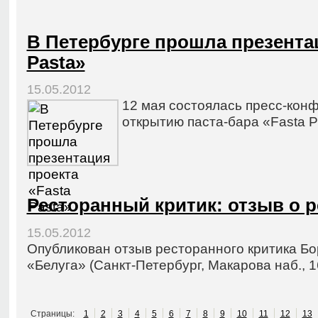
В Петербурге прошла презентац
Pasta»
15.05.2012
12 мая состоялась пресс-кон
открытию паста-бара «Fasta P
Ресторанный критик: отзыв о р
15.05.2012
Опубликован отзыв ресторанного критика Бо
«Белуга» (Санкт-Петербург, Макарова наб., 1
Страницы:
1
2
3
4
5
6
7
8
9
10
11
12
13