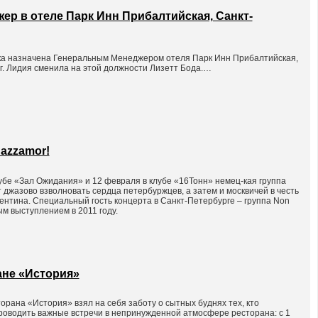
р в отеле Парк Инн Прибалтийская, Санкт-
а назначена Генеральным Менеджером отеля Парк Инн Прибалтийская,
г. Лидия сменила на этой должности Лизетт Бода.…
Jazzamor!
убе «Зал Ожидания» и 12 февраля в клубе «16Тонн» немец-кая группа
 джазово взволновать сердца петербуржцев, а затем и москвичей в честь
ентина. Специальный гость концерта в Санкт-Петербурге – группа Non
м выступлением в 2011 году.
ане «История»
рана «История» взял на себя заботу о сытных буднях тех, кто
роводить важные встречи в непринужденной атмосфере ресторана: с 1