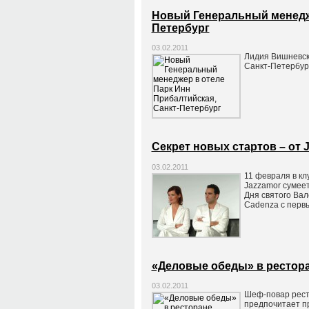
Новый Генеральный менедже
Петербург
03.02.2011
Лидия Вишневск
Санкт-Петербур
Секрет новых стартов – от 
03.02.2011
11 февраля в кл
Jazzamor сумеет
Дня святого Вал
Cadenza с первы
«Деловые обеды» в рестор
03.02.2011
Шеф-повар ресто
предпочитает п