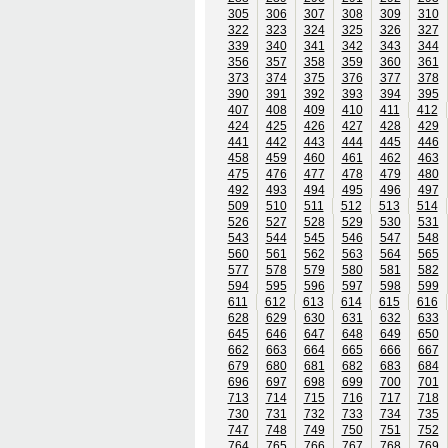
305
306
307
308
309
310
322
323
324
325
326
327
339
340
341
342
343
344
356
357
358
359
360
361
373
374
375
376
377
378
390
391
392
393
394
395
407
408
409
410
411
412
424
425
426
427
428
429
441
442
443
444
445
446
458
459
460
461
462
463
475
476
477
478
479
480
492
493
494
495
496
497
509
510
511
512
513
514
526
527
528
529
530
531
543
544
545
546
547
548
560
561
562
563
564
565
577
578
579
580
581
582
594
595
596
597
598
599
611
612
613
614
615
616
628
629
630
631
632
633
645
646
647
648
649
650
662
663
664
665
666
667
679
680
681
682
683
684
696
697
698
699
700
701
713
714
715
716
717
718
730
731
732
733
734
735
747
748
749
750
751
752
764
765
766
767
768
769