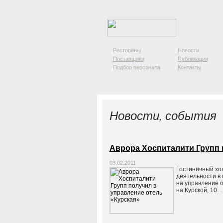
Рестораны
Новости
Поставщики
Публикации
Подбор персонала
Контакты
Новости, события
Аврора Хоспиталити Групп 
03.02.2011
Гостиничный хо
деятельности в
на управление о
на Курской, 10. 