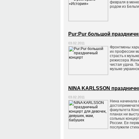
февраля в меню
родом из Бельги
Pur:Pur большой праздничн
03.02.2011
Фронтмены харьк
их профессии ма
страсть к музык
режиссера Женю
чистая удача. Т
музыке украинск
NINA KARLSSON праздничный
03.02.2011
Нина начинала с
достопримечате
факультета Конс
планах ни выст
сольных концерт
России. Ее перв
послужили стих