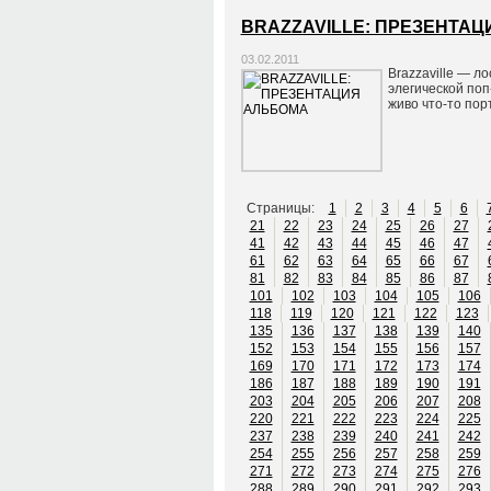
BRAZZAVILLE: ПРЕЗЕНТА
03.02.2011
Brazzaville — л
элегической поп
живо что-то пор
Страницы:
1
2
3
4
5
6
21
22
23
24
25
26
27
41
42
43
44
45
46
47
61
62
63
64
65
66
67
81
82
83
84
85
86
87
101
102
103
104
105
106
118
119
120
121
122
123
135
136
137
138
139
140
152
153
154
155
156
157
169
170
171
172
173
174
186
187
188
189
190
191
203
204
205
206
207
208
220
221
222
223
224
225
237
238
239
240
241
242
254
255
256
257
258
259
271
272
273
274
275
276
288
289
290
291
292
293