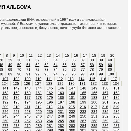
ЦИЯ АЛЬБОМА
ос-анджелесский ВИА, основанный в 1997 году и занимающийся
-музыкой. У Brazzaville удивительно красивые, тихие песни, в которых
тугальское, японское и, безусловно, нечто сугубо блюзово-американское
7
8
9
10
11
12
13
14
15
16
17
18
19
20
28
29
30
31
32
33
34
35
36
37
38
39
40
48
49
50
51
52
53
54
55
56
57
58
59
60
68
69
70
71
72
73
74
75
76
77
78
79
80
88
89
90
91
92
93
94
95
96
97
98
99
100
107
108
109
110
111
112
113
114
115
116
117
124
125
126
127
128
129
130
131
132
133
134
141
142
143
144
145
146
147
148
149
150
151
158
159
160
161
162
163
164
165
166
167
168
175
176
177
178
179
180
181
182
183
184
185
192
193
194
195
196
197
198
199
200
201
202
209
210
211
212
213
214
215
216
217
218
219
226
227
228
229
230
231
232
233
234
235
236
243
244
245
246
247
248
249
250
251
252
253
260
261
262
263
264
265
266
267
268
269
270
277
278
279
280
281
282
283
284
285
286
287
294
295
296
297
298
299
300
301
302
303
304