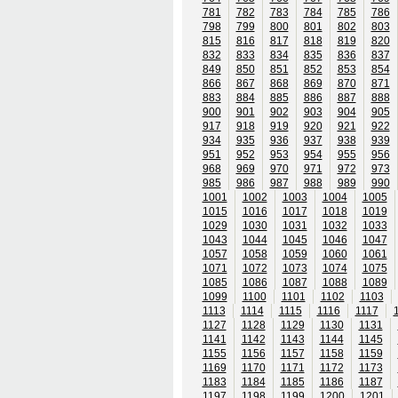
781
782
783
784
785
786
798
799
800
801
802
803
815
816
817
818
819
820
832
833
834
835
836
837
849
850
851
852
853
854
866
867
868
869
870
871
883
884
885
886
887
888
900
901
902
903
904
905
917
918
919
920
921
922
934
935
936
937
938
939
951
952
953
954
955
956
968
969
970
971
972
973
985
986
987
988
989
990
1001
1002
1003
1004
1005
1015
1016
1017
1018
1019
1029
1030
1031
1032
1033
1043
1044
1045
1046
1047
1057
1058
1059
1060
1061
1071
1072
1073
1074
1075
1085
1086
1087
1088
1089
1099
1100
1101
1102
1103
1113
1114
1115
1116
1117
1127
1128
1129
1130
1131
1141
1142
1143
1144
1145
1155
1156
1157
1158
1159
1169
1170
1171
1172
1173
1183
1184
1185
1186
1187
1197
1198
1199
1200
1201