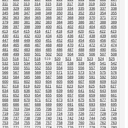
311
312
313
314
315
316
317
318
319
320
321
328
329
330
331
332
333
334
335
336
337
338
345
346
347
348
349
350
351
352
353
354
355
362
363
364
365
366
367
368
369
370
371
372
379
380
381
382
383
384
385
386
387
388
389
396
397
398
399
400
401
402
403
404
405
406
413
414
415
416
417
418
419
420
421
422
423
430
431
432
433
434
435
436
437
438
439
440
447
448
449
450
451
452
453
454
455
456
457
464
465
466
467
468
469
470
471
472
473
474
481
482
483
484
485
486
487
488
489
490
491
498
499
500
501
502
503
504
505
506
507
508
515
516
517
518
519
520
521
522
523
524
525
532
533
534
535
536
537
538
539
540
541
542
549
550
551
552
553
554
555
556
557
558
559
566
567
568
569
570
571
572
573
574
575
576
583
584
585
586
587
588
589
590
591
592
593
600
601
602
603
604
605
606
607
608
609
610
617
618
619
620
621
622
623
624
625
626
627
634
635
636
637
638
639
640
641
642
643
644
651
652
653
654
655
656
657
658
659
660
661
668
669
670
671
672
673
674
675
676
677
678
685
686
687
688
689
690
691
692
693
694
695
702
703
704
705
706
707
708
709
710
711
712
719
720
721
722
723
724
725
726
727
728
729
736
737
738
739
740
741
742
743
744
745
746
753
754
755
756
757
758
759
760
761
762
763
770
771
772
773
774
775
776
777
778
779
780