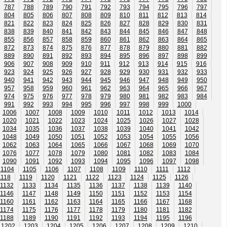
787
788
789
790
791
792
793
794
795
796
797
804
805
806
807
808
809
810
811
812
813
814
821
822
823
824
825
826
827
828
829
830
831
838
839
840
841
842
843
844
845
846
847
848
855
856
857
858
859
860
861
862
863
864
865
872
873
874
875
876
877
878
879
880
881
882
889
890
891
892
893
894
895
896
897
898
899
906
907
908
909
910
911
912
913
914
915
916
923
924
925
926
927
928
929
930
931
932
933
940
941
942
943
944
945
946
947
948
949
950
957
958
959
960
961
962
963
964
965
966
967
974
975
976
977
978
979
980
981
982
983
984
991
992
993
994
995
996
997
998
999
1000
1006
1007
1008
1009
1010
1011
1012
1013
1014
1020
1021
1022
1023
1024
1025
1026
1027
1028
1034
1035
1036
1037
1038
1039
1040
1041
1042
1048
1049
1050
1051
1052
1053
1054
1055
1056
1062
1063
1064
1065
1066
1067
1068
1069
1070
1076
1077
1078
1079
1080
1081
1082
1083
1084
1090
1091
1092
1093
1094
1095
1096
1097
1098
1104
1105
1106
1107
1108
1109
1110
1111
1112
1118
1119
1120
1121
1122
1123
1124
1125
1126
1132
1133
1134
1135
1136
1137
1138
1139
1140
1146
1147
1148
1149
1150
1151
1152
1153
1154
1160
1161
1162
1163
1164
1165
1166
1167
1168
1174
1175
1176
1177
1178
1179
1180
1181
1182
1188
1189
1190
1191
1192
1193
1194
1195
1196
1202
1203
1204
1205
1206
1207
1208
1209
1210