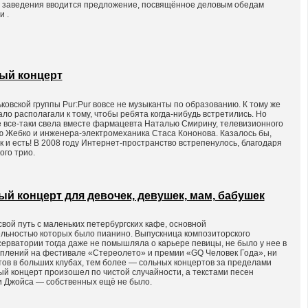
 заведения вводится предложение, посвящённое деловым обедам
и .
ый концерт
овской группы Pur:Pur вовсе не музыканты по образованию. К тому же
ло располагали к тому, чтобы ребята когда-нибудь встретились. Но
е все-таки свела вместе фармацевта Наталью Смирину, телевизионного
 Жебко и инженера-электромеханика Стаса Кононова. Казалось бы,
ак и есть! В 2008 году Интернет-пространство встрепенулось, благодаря
ого трио.
 концерт для девочек, девушек, мам, бабушек
вой путь с маленьких петербургских кафе, основной
льностью которых было пианино. Выпускница композиторского
ерватории тогда даже не помышляла о карьере певицы, не было у нее в
уплений на фестивале «Стереолето» и премии «GQ Человек Года», ни
ов в больших клубах, тем более — сольных концертов за пределами
ый концерт произошел по чистой случайности, а текстами песен
и Джойса — собственных ещё не было.