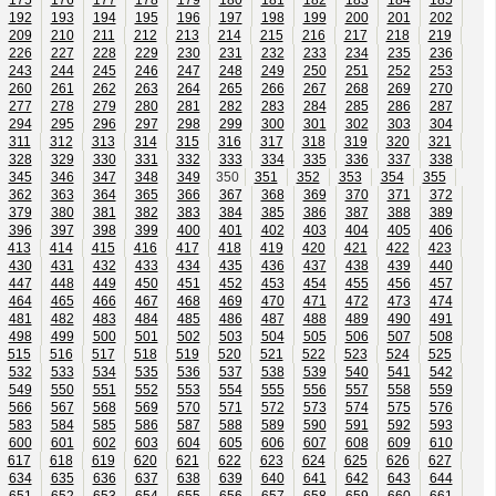
192
193
194
195
196
197
198
199
200
201
202
209
210
211
212
213
214
215
216
217
218
219
226
227
228
229
230
231
232
233
234
235
236
243
244
245
246
247
248
249
250
251
252
253
260
261
262
263
264
265
266
267
268
269
270
277
278
279
280
281
282
283
284
285
286
287
294
295
296
297
298
299
300
301
302
303
304
311
312
313
314
315
316
317
318
319
320
321
328
329
330
331
332
333
334
335
336
337
338
345
346
347
348
349
350
351
352
353
354
355
362
363
364
365
366
367
368
369
370
371
372
379
380
381
382
383
384
385
386
387
388
389
396
397
398
399
400
401
402
403
404
405
406
413
414
415
416
417
418
419
420
421
422
423
430
431
432
433
434
435
436
437
438
439
440
447
448
449
450
451
452
453
454
455
456
457
464
465
466
467
468
469
470
471
472
473
474
481
482
483
484
485
486
487
488
489
490
491
498
499
500
501
502
503
504
505
506
507
508
515
516
517
518
519
520
521
522
523
524
525
532
533
534
535
536
537
538
539
540
541
542
549
550
551
552
553
554
555
556
557
558
559
566
567
568
569
570
571
572
573
574
575
576
583
584
585
586
587
588
589
590
591
592
593
600
601
602
603
604
605
606
607
608
609
610
617
618
619
620
621
622
623
624
625
626
627
634
635
636
637
638
639
640
641
642
643
644
651
652
653
654
655
656
657
658
659
660
661