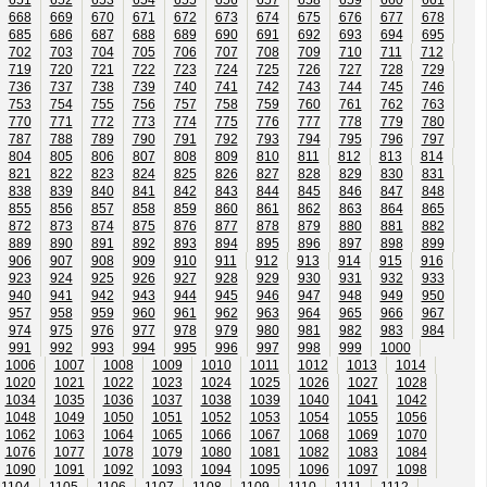
668
669
670
671
672
673
674
675
676
677
678
685
686
687
688
689
690
691
692
693
694
695
702
703
704
705
706
707
708
709
710
711
712
719
720
721
722
723
724
725
726
727
728
729
736
737
738
739
740
741
742
743
744
745
746
753
754
755
756
757
758
759
760
761
762
763
770
771
772
773
774
775
776
777
778
779
780
787
788
789
790
791
792
793
794
795
796
797
804
805
806
807
808
809
810
811
812
813
814
821
822
823
824
825
826
827
828
829
830
831
838
839
840
841
842
843
844
845
846
847
848
855
856
857
858
859
860
861
862
863
864
865
872
873
874
875
876
877
878
879
880
881
882
889
890
891
892
893
894
895
896
897
898
899
906
907
908
909
910
911
912
913
914
915
916
923
924
925
926
927
928
929
930
931
932
933
940
941
942
943
944
945
946
947
948
949
950
957
958
959
960
961
962
963
964
965
966
967
974
975
976
977
978
979
980
981
982
983
984
991
992
993
994
995
996
997
998
999
1000
1006
1007
1008
1009
1010
1011
1012
1013
1014
1020
1021
1022
1023
1024
1025
1026
1027
1028
1034
1035
1036
1037
1038
1039
1040
1041
1042
1048
1049
1050
1051
1052
1053
1054
1055
1056
1062
1063
1064
1065
1066
1067
1068
1069
1070
1076
1077
1078
1079
1080
1081
1082
1083
1084
1090
1091
1092
1093
1094
1095
1096
1097
1098
1104
1105
1106
1107
1108
1109
1110
1111
1112