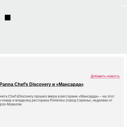
Лич
Добавить новость
anna Chef’s Discovery и «Мансарда»
екта Chef’sDiscovery прошел вчера в ресторане «Мансарда» – на этот
-повар и владелец ресторана Pomiroeu (город Сереньо, недалеко от
рло Морелли.