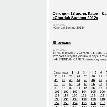
Сегодня, 13 июля, Кафе – б
«Cherdak Summer 2012»
13.07.2012
«CherdakSummer2012»
Showcase
12.07.2012
14 июля, в субботу Студия Альтернати
котором выступят ученики и друзья ст
- AMSTERDAM CAFE.Приятная музыка, в
Страницы:
1
2
3
4
5
6
21
22
23
24
25
26
27
41
42
43
44
45
46
47
61
62
63
64
65
66
67
81
82
83
84
85
86
87
101
102
103
104
105
106
118
119
120
121
122
123
135
136
137
138
139
140
152
153
154
155
156
157
169
170
171
172
173
174