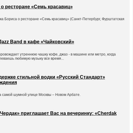
 о ресторане «Семь красавиц»
ка Бориса о ресторане «Семь красавиц» (Санкт-Петербург, Фурштатская
Jazz Band в кафе «Чайковский»
провождает утреннюю чашку кофе, джаз - в машине или метро, когда
апеваешь любимую музыку все время...
ддержке стильной водки «Русский Стандарт»
ождения
самой шумной улице Москвы – Новом Арбате.
 «Чердак» приглашает Вас на вечеринку: «Cherdak