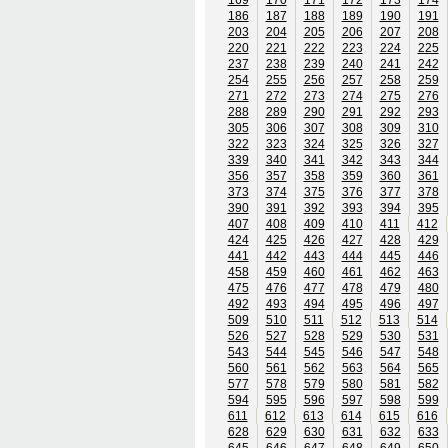
186
187
188
189
190
191
203
204
205
206
207
208
220
221
222
223
224
225
237
238
239
240
241
242
254
255
256
257
258
259
271
272
273
274
275
276
288
289
290
291
292
293
305
306
307
308
309
310
322
323
324
325
326
327
339
340
341
342
343
344
356
357
358
359
360
361
373
374
375
376
377
378
390
391
392
393
394
395
407
408
409
410
411
412
424
425
426
427
428
429
441
442
443
444
445
446
458
459
460
461
462
463
475
476
477
478
479
480
492
493
494
495
496
497
509
510
511
512
513
514
526
527
528
529
530
531
543
544
545
546
547
548
560
561
562
563
564
565
577
578
579
580
581
582
594
595
596
597
598
599
611
612
613
614
615
616
628
629
630
631
632
633
645
646
647
648
649
650