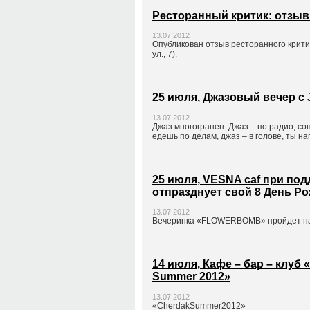
Ресторанный критик: отзыв
13.07.2012
Опубликован отзыв ресторанного крити
ул., 7).
25 июля, Джазовый вечер с 
13.07.2012
Джаз многогранен. Джаз – по радио, со
едешь по делам, джаз – в голове, ты н
25 июля, VESNA caf при по
отпразднует свой 8 День Р
13.07.2012
Вечеринка «FLOWERBOMB» пройдет на 
14 июля, Кафе – бар – клуб
Summer 2012»
13.07.2012
«CherdakSummer2012»