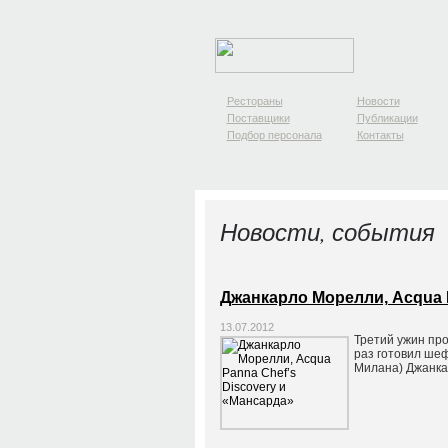
Рестораны
Новости
Поставщики
Публикации
Подбор персонала
Контакты
Новости, события
Джанкарло Морелли, Acqua P
13.07.2012
Третий ужин про
раз готовил шеф
Милана) Джанка