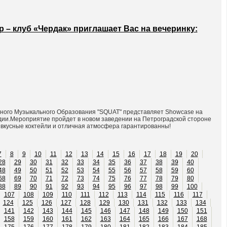
ар – клуб «Чердак» приглашает Вас на вечеринку:
вного Музыкального Образования "SQUAT" представляет Showcase на
удии.Мероприятие пройдет в новом заведении на Петроградской стороне
кусные коктейли и отличная атмосфера гарантированны!
7
8
9
10
11
12
13
14
15
16
17
18
19
20
28
29
30
31
32
33
34
35
36
37
38
39
40
48
49
50
51
52
53
54
55
56
57
58
59
60
68
69
70
71
72
73
74
75
76
77
78
79
80
88
89
90
91
92
93
94
95
96
97
98
99
100
107
108
109
110
111
112
113
114
115
116
117
124
125
126
127
128
129
130
131
132
133
134
141
142
143
144
145
146
147
148
149
150
151
158
159
160
161
162
163
164
165
166
167
168
175
176
177
178
179
180
181
182
183
184
185