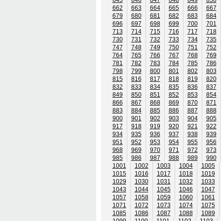
662
663
664
665
666
667
679
680
681
682
683
684
696
697
698
699
700
701
713
714
715
716
717
718
730
731
732
733
734
735
747
748
749
750
751
752
764
765
766
767
768
769
781
782
783
784
785
786
798
799
800
801
802
803
815
816
817
818
819
820
832
833
834
835
836
837
849
850
851
852
853
854
866
867
868
869
870
871
883
884
885
886
887
888
900
901
902
903
904
905
917
918
919
920
921
922
934
935
936
937
938
939
951
952
953
954
955
956
968
969
970
971
972
973
985
986
987
988
989
990
1001
1002
1003
1004
1005
1015
1016
1017
1018
1019
1029
1030
1031
1032
1033
1043
1044
1045
1046
1047
1057
1058
1059
1060
1061
1071
1072
1073
1074
1075
1085
1086
1087
1088
1089
1099
1100
1101
1102
1103