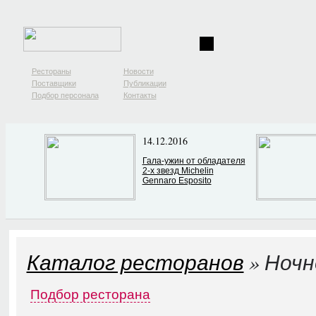
Рестораны
Новости
Поставщики
Публикации
Подбор персонала
Контакты
14.12.2016
Гала-ужин от обладателя
2-х звезд Michelin
Gennaro Esposito
Каталог ресторанов
» Ночн
Подбор ресторана