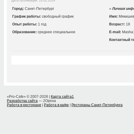
Дата публикации: 15.02.2014
Город:
Санкт-Петербург
»
Личная инф
График работы:
свободный график
Имя:
Мякишев
Опыт работы:
1 год
Возраст:
18
Образование:
среднее специальное
E-mail:
Masha1
Контактный т
«Pro-Cafe» © 2007-2026 |
Карта сайта1
Разработка сайта
— 2Opexa
Работа в ресторане
|
Работа в кафе
|
Рестораны Санкт-Петербурга