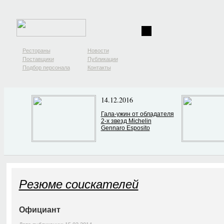
Рестораны
Новости
Поставщики
Публикации
Подбор персонала
Контакты
14.12.2016
Гала-ужин от обладателя
2-х звезд Michelin
Gennaro Esposito
Резюме соискателей
Официант